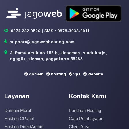
0274 282 0526 | SMS : 0878-3933-2011
support@jagowebhosting.com
Jl Pamularsih no.152 b, klaseman, sinduharjo,
ngaglik, sleman, yogyakarta 55283
domain
hosting
vps
website
Layanan
Kontak Kami
Domain Murah
Panduan Hosting
Hosting CPanel
Cara Pembayaran
Hosting DirectAdmin
Client Area