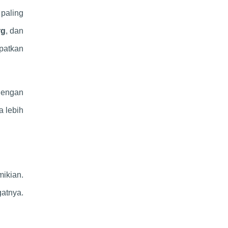
 paling
rg
, dan
patkan
 dengan
a lebih
ikian.
atnya.