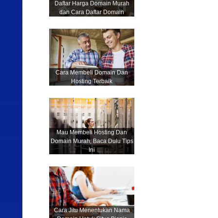
Daftar Harga Domain Murah
dan Cara Daftar Domain
Cara Membeli Domain Dan
Hosting Terbaik
Mau Membeli Hosting Dan
Domain Murah, Baca Dulu Tips
Ini
Cara Jitu Menentukan Nama