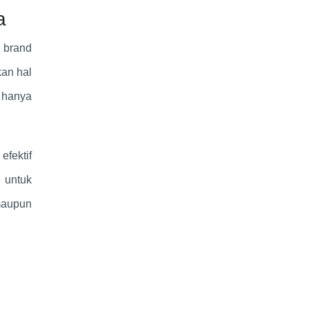
a
 brand
kan hal
 hanya
fektif
u untuk
maupun