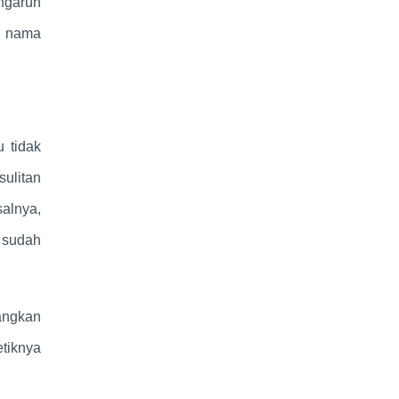
ngaruh
n nama
 tidak
ulitan
alnya,
 sudah
angkan
tiknya