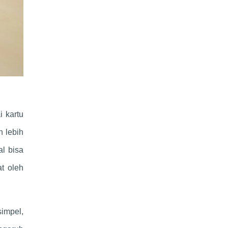
 kartu
n lebih
al bisa
t oleh
impel,