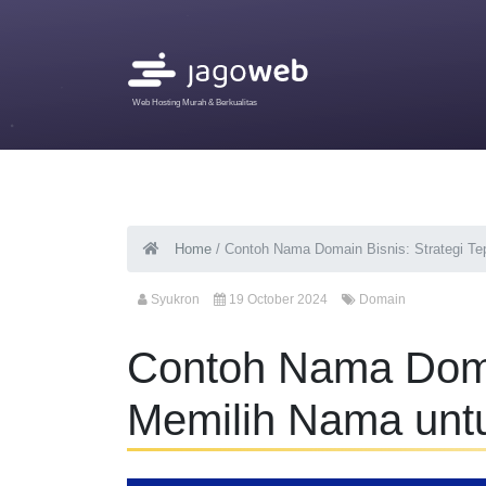
Web Hosting Murah & Berkualitas
Home
/
Contoh Nama Domain Bisnis: Strategi Te
Syukron
19 October 2024
Domain
Contoh Nama Domai
Memilih Nama untu