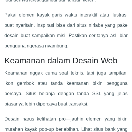
Pakai elemen kayak garis waktu interaktif atau ilustrasi
buat nyeritain. Inspirasi bisa dari situs nirlaba yang pake
desain buat sampaikan misi. Pastikan ceritanya asli biar
pengguna ngerasa nyambung.
Keamanan dalam Desain Web
Keamanan nggak cuma soal teknis, tapi juga tampilan.
Ikon gembok atau tanda keamanan bikin pengguna
percaya. Situs belanja dengan tanda SSL yang jelas
biasanya lebih dipercaya buat transaksi.
Desain harus kelihatan pro—jauhin elemen yang bikin
murahan kayak pop-up berlebihan. Lihat situs bank yang