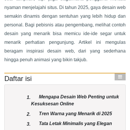
nyaman menjelajahi situs. Di tahun 2025, gaya desain web
semakin dinamis dengan sentuhan yang lebih hidup dan
personal. Bagi pebisnis atau pengembang, melihat contoh
desain yang menarik bisa memicu ide-ide segar untuk
menarik perhatian pengunjung. Artikel ini mengulas
beragam inspirasi desain web, dari yang sederhana
hingga penuh animasi yang bikin takjub.
Daftar isi
Mengapa Desain Web Penting untuk
1.
Kesuksesan Online
Tren Warna yang Menarik di 2025
2.
Tata Letak Minimalis yang Elegan
3.