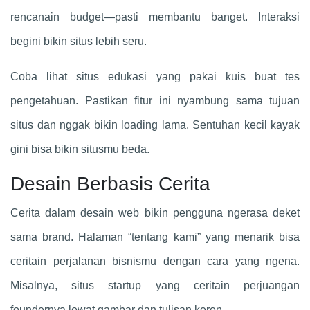
rencanain budget—pasti membantu banget. Interaksi
begini bikin situs lebih seru.
Coba lihat situs edukasi yang pakai kuis buat tes
pengetahuan. Pastikan fitur ini nyambung sama tujuan
situs dan nggak bikin loading lama. Sentuhan kecil kayak
gini bisa bikin situsmu beda.
Desain Berbasis Cerita
Cerita dalam desain web bikin pengguna ngerasa deket
sama brand. Halaman “tentang kami” yang menarik bisa
ceritain perjalanan bisnismu dengan cara yang ngena.
Misalnya, situs startup yang ceritain perjuangan
foundernya lewat gambar dan tulisan keren.