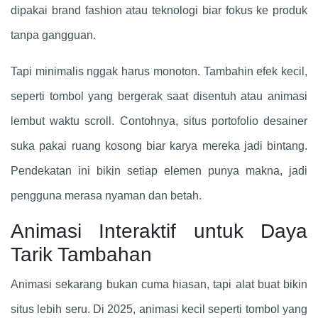
dipakai brand fashion atau teknologi biar fokus ke produk
tanpa gangguan.
Tapi minimalis nggak harus monoton. Tambahin efek kecil,
seperti tombol yang bergerak saat disentuh atau animasi
lembut waktu scroll. Contohnya, situs portofolio desainer
suka pakai ruang kosong biar karya mereka jadi bintang.
Pendekatan ini bikin setiap elemen punya makna, jadi
pengguna merasa nyaman dan betah.
Animasi Interaktif untuk Daya
Tarik Tambahan
Animasi sekarang bukan cuma hiasan, tapi alat buat bikin
situs lebih seru. Di 2025, animasi kecil seperti tombol yang