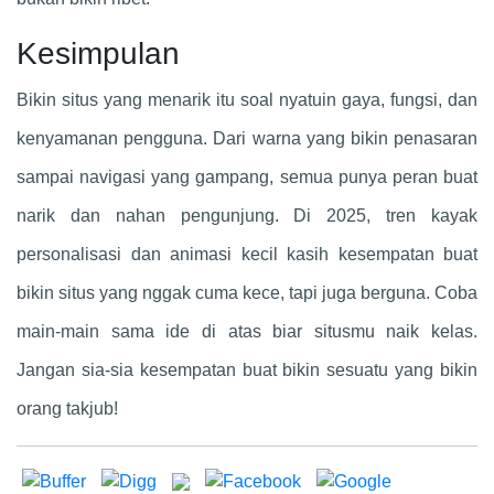
Kesimpulan
Bikin situs yang menarik itu soal nyatuin gaya, fungsi, dan
kenyamanan pengguna. Dari warna yang bikin penasaran
sampai navigasi yang gampang, semua punya peran buat
narik dan nahan pengunjung. Di 2025, tren kayak
personalisasi dan animasi kecil kasih kesempatan buat
bikin situs yang nggak cuma kece, tapi juga berguna. Coba
main-main sama ide di atas biar situsmu naik kelas.
Jangan sia-sia kesempatan buat bikin sesuatu yang bikin
orang takjub!