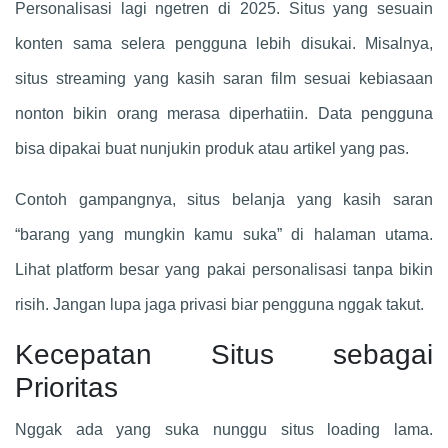
Personalisasi lagi ngetren di 2025. Situs yang sesuain
konten sama selera pengguna lebih disukai. Misalnya,
situs streaming yang kasih saran film sesuai kebiasaan
nonton bikin orang merasa diperhatiin. Data pengguna
bisa dipakai buat nunjukin produk atau artikel yang pas.
Contoh gampangnya, situs belanja yang kasih saran
“barang yang mungkin kamu suka” di halaman utama.
Lihat platform besar yang pakai personalisasi tanpa bikin
risih. Jangan lupa jaga privasi biar pengguna nggak takut.
Kecepatan Situs sebagai
Prioritas
Nggak ada yang suka nunggu situs loading lama.