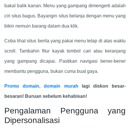
bakal balik kanan. Menu yang gampang dimengerti adalah
ciri situs bagus. Bayangin situs belanja dengan menu yang
bikin nemuin barang dalam dua klik.
Coba lihat situs berita yang pakai menu tetap di atas waktu
scroll. Tambahin fitur kayak tombol cari atau keranjang
yang gampang dicapai. Pastikan navigasi bener-bener
membantu pengguna, bukan cuma buat gaya.
Promo domain, domain murah
lagi diskon besar-
besaran! Buruan sebelum kehabisan!
Pengalaman Pengguna yang
Dipersonalisasi