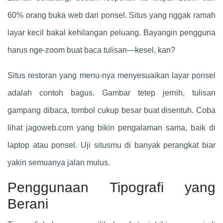
60% orang buka web dari ponsel. Situs yang nggak ramah
layar kecil bakal kehilangan peluang. Bayangin pengguna
harus nge-zoom buat baca tulisan—kesel, kan?
Situs restoran yang menu-nya menyesuaikan layar ponsel
adalah contoh bagus. Gambar tetep jernih, tulisan
gampang dibaca, tombol cukup besar buat disentuh. Coba
lihat jagoweb.com yang bikin pengalaman sama, baik di
laptop atau ponsel. Uji situsmu di banyak perangkat biar
yakin semuanya jalan mulus.
Penggunaan Tipografi yang
Berani