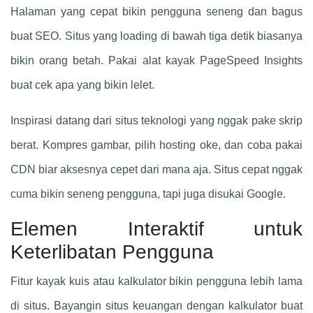
Halaman yang cepat bikin pengguna seneng dan bagus
buat SEO. Situs yang loading di bawah tiga detik biasanya
bikin orang betah. Pakai alat kayak PageSpeed Insights
buat cek apa yang bikin lelet.
Inspirasi datang dari situs teknologi yang nggak pake skrip
berat. Kompres gambar, pilih hosting oke, dan coba pakai
CDN biar aksesnya cepet dari mana aja. Situs cepat nggak
cuma bikin seneng pengguna, tapi juga disukai Google.
Elemen Interaktif untuk
Keterlibatan Pengguna
Fitur kayak kuis atau kalkulator bikin pengguna lebih lama
di situs. Bayangin situs keuangan dengan kalkulator buat