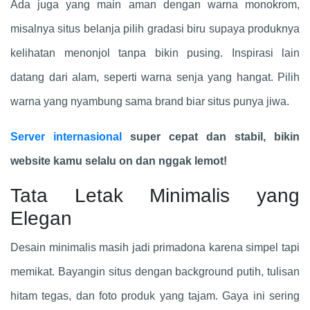
Ada juga yang main aman dengan warna monokrom,
misalnya situs belanja pilih gradasi biru supaya produknya
kelihatan menonjol tanpa bikin pusing. Inspirasi lain
datang dari alam, seperti warna senja yang hangat. Pilih
warna yang nyambung sama brand biar situs punya jiwa.
Server internasional
super cepat dan stabil, bikin
website kamu selalu on dan nggak lemot!
Tata Letak Minimalis yang
Elegan
Desain minimalis masih jadi primadona karena simpel tapi
memikat. Bayangin situs dengan background putih, tulisan
hitam tegas, dan foto produk yang tajam. Gaya ini sering