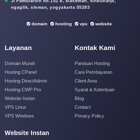
Jl Pamularsih no.152 b, klaseman, sinduharjo,
ngaglik, sleman, yogyakarta 55283
domain
hosting
vps
website
Layanan
Kontak Kami
Domain Murah
Panduan Hosting
Hosting CPanel
Cara Pembayaran
Hosting DirectAdmin
Client Area
Hosting CWP Pro
Syarat & Ketentuan
Website Instan
Blog
VPS Linux
Contact
VPS Windows
Privacy Policy
Website Instan