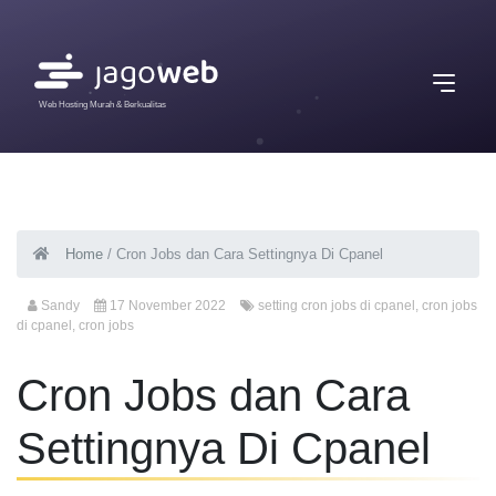
Web Hosting Murah & Berkualitas
Home
/
Cron Jobs dan Cara Settingnya Di Cpanel
Sandy
17 November 2022
setting cron jobs di cpanel
,
cron jobs
di cpanel
,
cron jobs
Cron Jobs dan Cara
Settingnya Di Cpanel