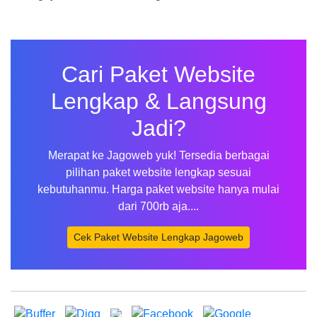
Cari Paket Website
Lengkap & Langsung
Jadi?
Merapat ke Jagoweb yuk! Tersedia berbagai
pilihan paket website lengkap sesuai
kebutuhanmu. Harga paket website hanya mulai
dari 700rb aja....
Cek Paket Website Lengkap Jagoweb