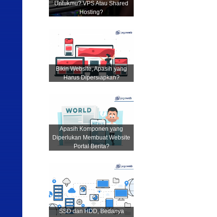
Untukmu? VPS Atau Shared
Hosting?
Bikin Website, Apasih yang
Harus Dipersiapkan?
Apasih Komponen yang
Diperlukan Membuat Website
Portal Berita?
SSD dan HDD, Bedanya