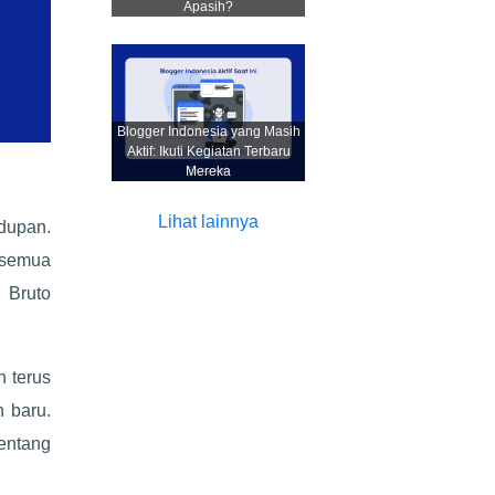
Apasih?
Blogger Indonesia yang Masih
Aktif: Ikuti Kegiatan Terbaru
Mereka
Lihat lainnya
idupan.
 semua
 Bruto
n terus
 baru.
entang