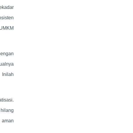
sekadar
nsisten
n UMKM
 dengan
jualnya
 Inilah
tisasi.
 hilang
an aman