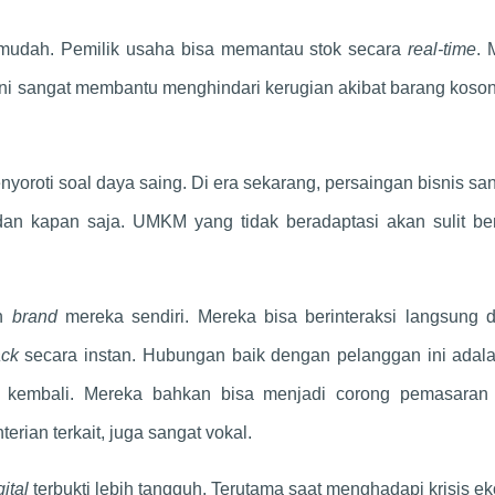
h mudah. Pemilik usaha bisa memantau stok secara
real-time
. 
Ini sangat membantu menghindari kerugian akibat barang koso
enyoroti soal daya saing. Di era sekarang, persaingan bisnis sa
dan kapan saja. UMKM yang tidak beradaptasi akan sulit ber
un
brand
mereka sendiri. Mereka bisa berinteraksi langsung 
ack
secara instan. Hubungan baik dengan pelanggan ini adala
s kembali. Mereka bahkan bisa menjadi corong pemasaran g
rian terkait, juga sangat vokal.
ital
terbukti lebih tangguh. Terutama saat menghadapi krisis e