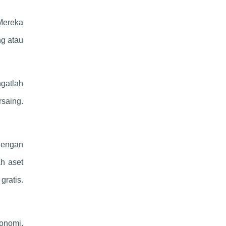
Mereka
ng atau
ngatlah
saing.
dengan
h aset
ratis.
konomi.