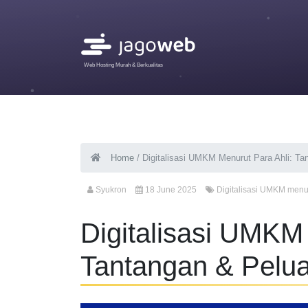
Web Hosting Murah & Berkualitas
Home
/
Digitalisasi UMKM Menurut Para Ahli: Ta
Syukron
18 June 2025
Digitalisasi UMKM menur
Digitalisasi UMKM 
Tantangan & Pelua