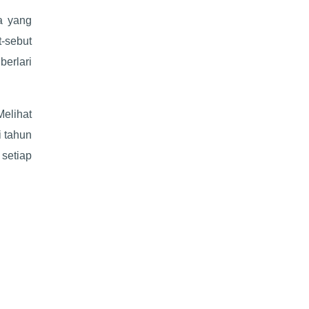
a yang
-sebut
erlari
elihat
i tahun
setiap