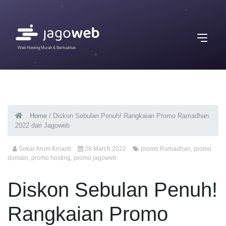
Web Hosting Murah & Berkualitas
Home
/
Diskon Sebulan Penuh! Rangkaian Promo Ramadhan
2022 dari Jagoweb
Sekar Arum Kinanti
28 March 2022
promo Ramadhan
,
promo
domain
,
promo hosting
,
promo jagoweb
Diskon Sebulan Penuh!
Rangkaian Promo