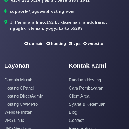
0274 282 0526 | SMS : 0878-3933-2011
support@jagowebhosting.com
Jl Pamularsih no.152 b, klaseman, sinduharjo,
ngaglik, sleman, yogyakarta 55283
domain
hosting
vps
website
Layanan
Kontak Kami
Domain Murah
Panduan Hosting
Hosting CPanel
Cara Pembayaran
Hosting DirectAdmin
Client Area
Hosting CWP Pro
Syarat & Ketentuan
Website Instan
Blog
VPS Linux
Contact
VPS Windows
Privacy Policy