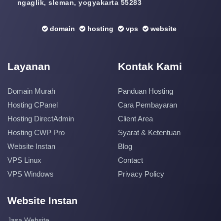
ngaglik, sleman, yogyakarta 55283
domain
hosting
vps
website
Layanan
Kontak Kami
Domain Murah
Panduan Hosting
Hosting CPanel
Cara Pembayaran
Hosting DirectAdmin
Client Area
Hosting CWP Pro
Syarat & Ketentuan
Website Instan
Blog
VPS Linux
Contact
VPS Windows
Privacy Policy
Website Instan
Jasa Website