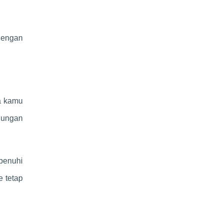
dengan
ka kamu
jungan
ipenuhi
 tetap