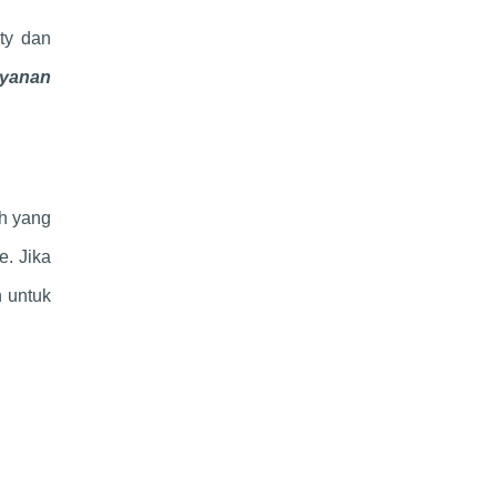
ity dan
ayanan
uh yang
. Jika
n untuk