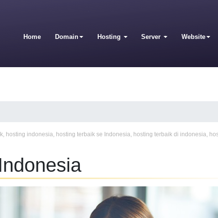
Home
Domain
Hosting
Server
Website
ik
,
hosting indonesia
,
hosting terbaik se Indonesia
,
hosting terbaik di indonesia
,
hos
 Indonesia