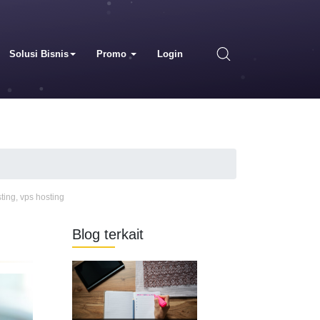
Solusi Bisnis
Promo
Login
ting
,
vps hosting
Blog terkait