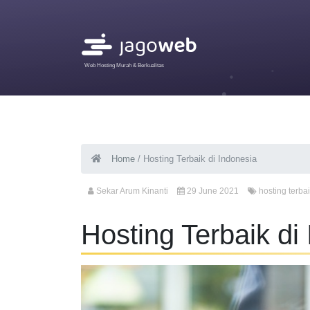
Web Hosting Murah & Berkualitas
Home
/
Hosting Terbaik di Indonesia
Sekar Arum Kinanti
29 June 2021
hosting terba
Hosting Terbaik di