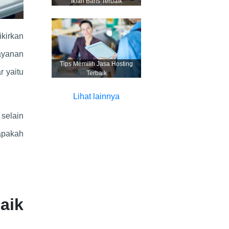
Iklan Baris Terbaik
kirkan
ayanan
Tips Memilih Jasa Hosting
r yaitu
Terbaik
Lihat lainnya
 selain
pakah
aik