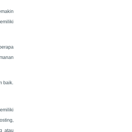
emakin
emiliki
berapa
amanan
n baik.
miliki
sting,
g atau