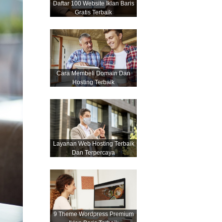
Daftar 100 Website Iklan Baris
Gratis Terbaik
Cara Membeli Domain Dan
Hosting Terbaik
Layanan Web Hosting Terbaik
Dan Terpercaya
9 Theme Wordpress Premium