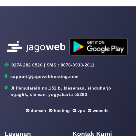
0274 282 0526 | SMS : 0878-3933-2011
support@jagowebhosting.com
Jl Pamularsih no.152 b, klaseman, sinduharjo,
ngaglik, sleman, yogyakarta 55283
domain
hosting
vps
website
Layanan
Kontak Kami