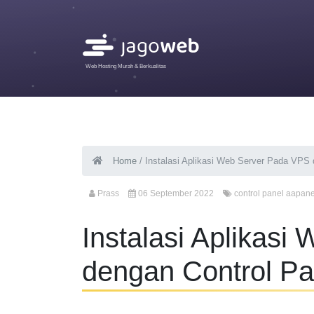
Web Hosting Murah & Berkualitas
Home
/
Instalasi Aplikasi Web Server Pada VPS
Prass
06 September 2022
control panel aapane
Instalasi Aplikas
dengan Control P