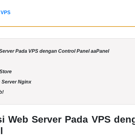
i VPS
b Server Pada VPS dengan Control Panel aaPanel
Store
 Server Nginx
b!
asi Web Server Pada VPS den
l