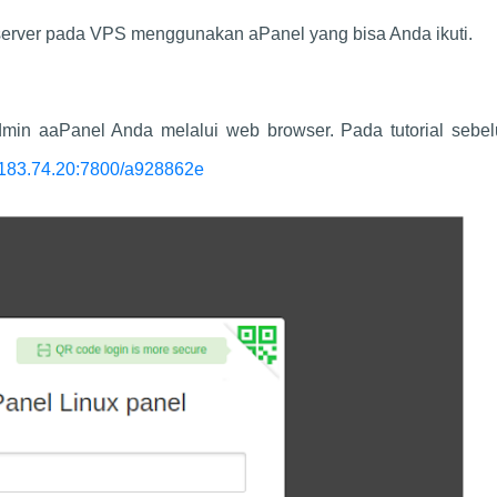
b server pada VPS menggunakan aPanel yang bisa Anda ikuti.
dmin aaPanel Anda melalui web browser. Pada tutorial sebe
3.183.74.20:7800/a928862e