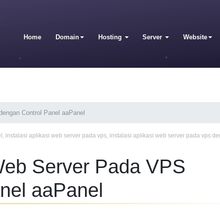
Home
Domain
Hosting
Server
Website
 dengan Control Panel aaPanel
l
,
instalasi aplikasi web server pada vps
,
instalasi aplikasi web server pada vps d
i Web Server Pada VPS
anel aaPanel