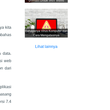
Domain Untuk Situs Bisnis
ya kita
Bahayanya Virus Komputer dan
embahas
Cara Mengatasinya
Lihat lainnya
 data.
asi web
on dari
likasi
emasang
si 7.4