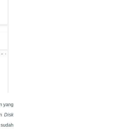
n yang
an
Disk
 sudah