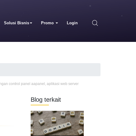
Solusi Bisnis
Promo
Login
engan control panel aapanel
,
aplikasi web server
Blog terkait