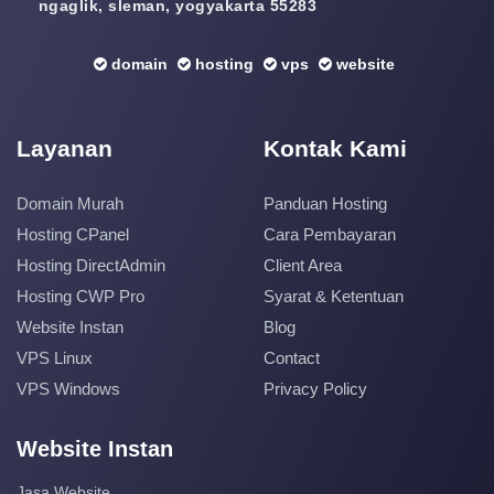
ngaglik, sleman, yogyakarta 55283
domain
hosting
vps
website
Layanan
Kontak Kami
Domain Murah
Panduan Hosting
Hosting CPanel
Cara Pembayaran
Hosting DirectAdmin
Client Area
Hosting CWP Pro
Syarat & Ketentuan
Website Instan
Blog
VPS Linux
Contact
VPS Windows
Privacy Policy
Website Instan
Jasa Website