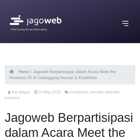
Web Hosting Murah & Berkualitas
Home
/
Jagoweb Berpartisipasi dalam Acara Meet the
Investors #2 di Gelanggang Inovasi & Kreatifitas
Riki Bagas
20 May 2025
investment
,
investor
,
meet the
investors
Jagoweb Berpartisipasi
dalam Acara Meet the