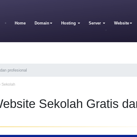
Home
Domain
Hosting
Server
Website
dan profesional
e Sekolah
bsite Sekolah Gratis da