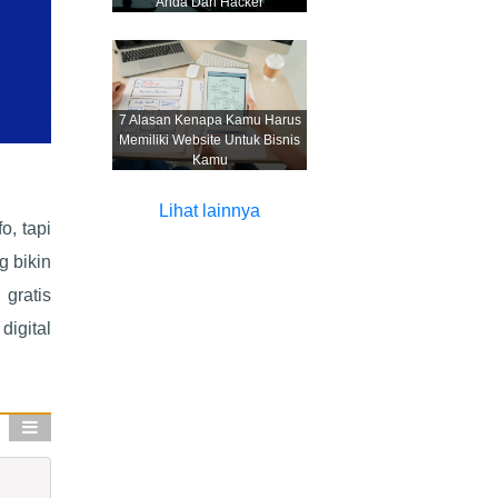
Anda Dari Hacker
7 Alasan Kenapa Kamu Harus
Memiliki Website Untuk Bisnis
Kamu
Lihat lainnya
o, tapi
g bikin
 gratis
digital