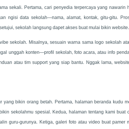
 sama sekali. Pertama, cari penyedia terpercaya yang nawarin 
gan ngisi data sekolah—nama, alamat, kontak, gitu-gitu. Pr
setujui, sekolah langsung dapet akses buat mulai bikin website.
vibe sekolah. Misalnya, sesuain warna sama logo sekolah ata
ggal unggah konten—profil sekolah, foto acara, atau info penda
duan atau tim support yang siap bantu. Nggak lama, websit
ur yang bikin orang betah. Pertama, halaman beranda kudu me
 bikin sekolahmu spesial. Kedua, halaman tentang kami buat c
enalin guru-gurunya. Ketiga, galeri foto atau video buat pame