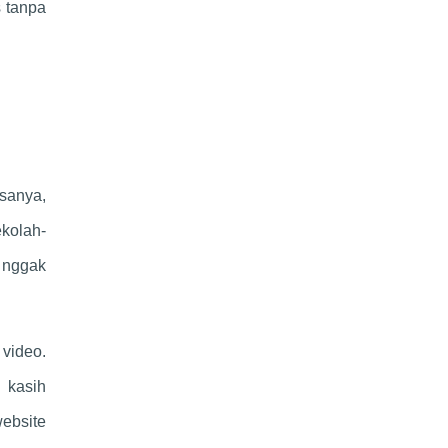
s tanpa
asanya,
ekolah-
h nggak
 video.
 kasih
website