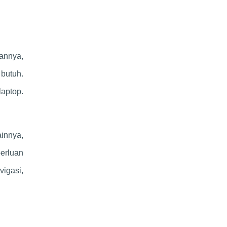
hannya,
 butuh.
laptop.
ainnya,
erluan
vigasi,