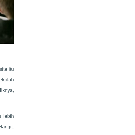
ite itu
sekolah
liknya,
 lebih
langit.