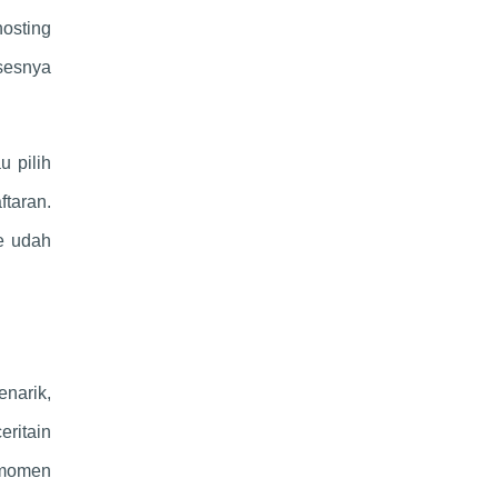
hosting
osesnya
u pilih
ftaran.
e udah
narik,
eritain
r momen