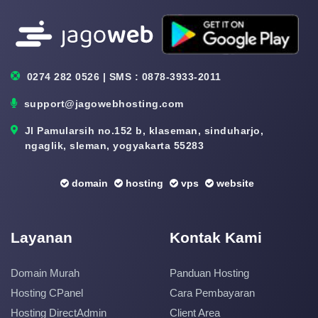
0274 282 0526 | SMS : 0878-3933-2011
support@jagowebhosting.com
Jl Pamularsih no.152 b, klaseman, sinduharjo,
ngaglik, sleman, yogyakarta 55283
domain
hosting
vps
website
Layanan
Kontak Kami
Domain Murah
Panduan Hosting
Hosting CPanel
Cara Pembayaran
Hosting DirectAdmin
Client Area