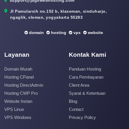
support@jagowebhosting.com
Jl Pamularsih no.152 b, klaseman, sinduharjo,
ngaglik, sleman, yogyakarta 55283
domain
hosting
vps
website
Layanan
Kontak Kami
Domain Murah
Panduan Hosting
Hosting CPanel
Cara Pembayaran
Hosting DirectAdmin
Client Area
Hosting CWP Pro
Syarat & Ketentuan
Website Instan
Blog
VPS Linux
Contact
VPS Windows
Privacy Policy