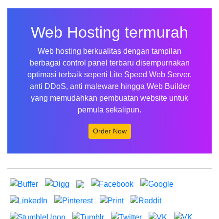
Web Hosting termurah
Web hosting berkualitas dengan tampilan
berbagai control panel terbaru disempurnakan
optimasi terbaik seperti Lite Speed Web Server,
anti DDoS, anti maleware hingga Web Builder
yang memudahkan pembuatan website untuk
pemula sekalipun.
Order Now