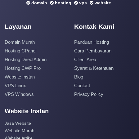
domain
hosting
vps
website
Layanan
Kontak Kami
Domain Murah
Panduan Hosting
Hosting CPanel
Cara Pembayaran
Hosting DirectAdmin
Client Area
Hosting CWP Pro
Syarat & Ketentuan
Website Instan
Blog
VPS Linux
Contact
VPS Windows
Privacy Policy
Website Instan
Jasa Website
Website Murah
Website Artikel