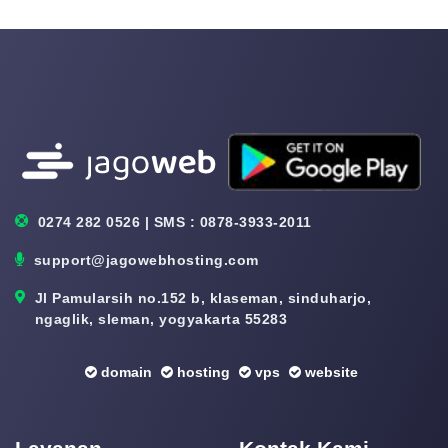
0274 282 0526 | SMS : 0878-3933-2011
support@jagowebhosting.com
Jl Pamularsih no.152 b, klaseman, sinduharjo,
ngaglik, sleman, yogyakarta 55283
domain
hosting
vps
website