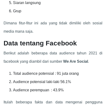
Siaran langsung
Grup
Dimana fitur-fitur ini ada yang tidak dimiliki oleh sosial
media mana saja.
Data tentang Facebook
Berikut adalah beberapa data audience tahun 2021 di
facebook yang diambil dari sumber
We Are Social
.
Total audience potensial : 91 juta orang
Audience potensial laki-laki 56.1%
Ansyaa Org
Audience perempuan : 43.9%
Baru saja membeli hosting/domain ansyaa.org
Itulah beberapa fakta dan data mengenai pengguna