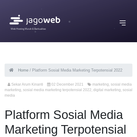
Web Hosting Murah & Berkualitas
Home
/
Platform Sosial Media Marketing Terpotensial 2022
Sekar Arum Kinanti
02 December 2021
marketing
,
sosial media
marketing
,
sosial media marketing terpotensial 2022
,
digital marketing
,
sosial
media
Platform Sosial Media
Marketing Terpotensial