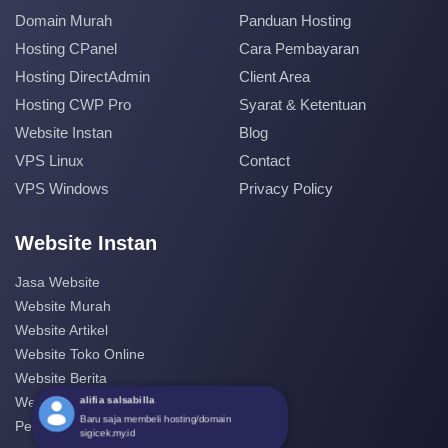
Domain Murah
Panduan Hosting
Hosting CPanel
Cara Pembayaran
Hosting DirectAdmin
Client Area
Hosting CWP Pro
Syarat & Ketentuan
Website Instan
Blog
VPS Linux
Contact
VPS Windows
Privacy Policy
Website Instan
Jasa Website
Website Murah
Website Artikel
Website Toko Online
Website Berita
alifia salsabilla
Website Perusahaan
Baru saja membeli hosting/domain
Pembuatan Website
sigicek.my.id