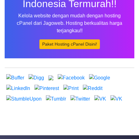
Indonesia Termurah!!
Kelola website dengan mudah dengan hosting
cPanel dari Jagoweb. Hosting berkualitas harga
terjangkau!!
Paket Hosting cPanel Disini!