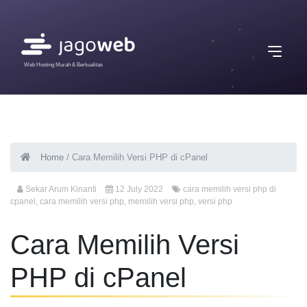
Web Hosting Murah & Berkualitas
Home
/
Cara Memilih Versi PHP di cPanel
Sekar Arum Kinanti
12 July 2022
cara memilih versi php di
cpanel
,
cara memilih versi php
,
memilih versi php
,
versi php
Cara Memilih Versi
PHP di cPanel