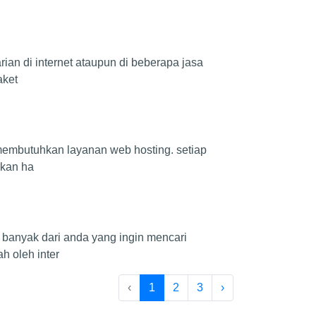
ian di internet ataupun di beberapa jasa
aket
 membutuhkan layanan web hosting. setiap
rkan ha
 banyak dari anda yang ingin mencari
 oleh inter
‹
1
2
3
›