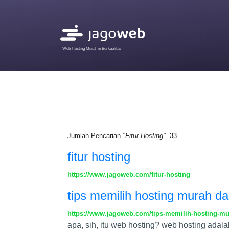
Web Hosting Murah & Berkualitas
Jumlah Pencarian
"Fitur Hosting"
33
fitur hosting
https://www.jagoweb.com/fitur-hosting
tips memilih hosting murah da
https://www.jagoweb.com/tips-memilih-hosting-mu
apa, sih, itu web hosting? web hosting ada