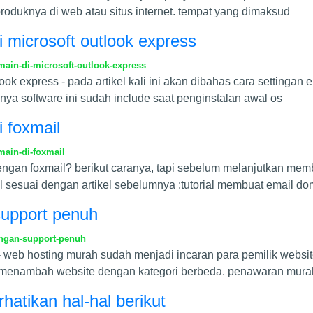
roduknya di web atau situs internet. tempat yang dimaksud
di microsoft outlook express
main-di-microsoft-outlook-express
utlook express - pada artikel kali ini akan dibahas cara setting
ya software ini sudah include saat penginstalan awal os
i foxmail
main-di-foxmail
ngan foxmail? berikut caranya, tapi sebelum melanjutkan memb
 sesuai dengan artikel sebelumnya :tutorial membuat email do
support penuh
ngan-support-penuh
web hosting murah sudah menjadi incaran para pemilik website 
 menambah website dengan kategori berbeda. penawaran mura
hatikan hal-hal berikut