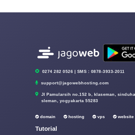
0274 282 0526 | SMS : 0878-3933-2011
support@jagowebhosting.com
Jl Pamularsih no.152 b, klaseman, sinduhar
sleman, yogyakarta 55283
domain
hosting
vps
website
Tutorial