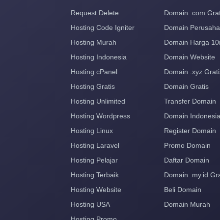
Request Delete
Domain .com Grat
Hosting Code Igniter
Domain Perusah
Hosting Murah
Domain Harga 10
Hosting Indonesia
Domain Website
Hosting cPanel
Domain .xyz Grati
Hosting Gratis
Domain Gratis
Hosting Unlimited
Transfer Domain
Hosting Wordpress
Domain Indonesi
Hosting Linux
Register Domain
Hosting Laravel
Promo Domain
Hosting Pelajar
Daftar Domain
Hosting Terbaik
Domain .my.id Gra
Hosting Website
Beli Domain
Hosting USA
Domain Murah
Hosting Promo