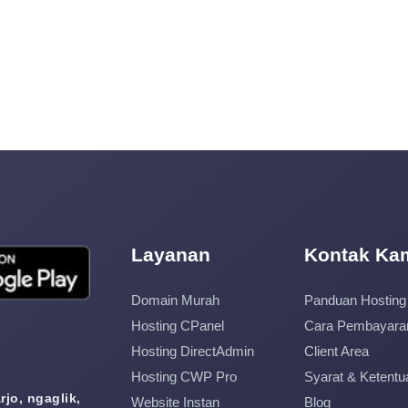
Layanan
Kontak Ka
Domain Murah
Panduan Hosting
Hosting CPanel
Cara Pembayara
Hosting DirectAdmin
Client Area
Hosting CWP Pro
Syarat & Ketentu
jo, ngaglik,
Website Instan
Blog