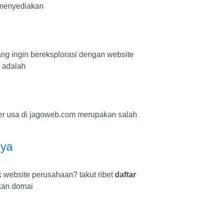
g menyediakan
yang ingin bereksplorasi dengan website
 adalah
rver usa di jagoweb.com merupakan salah
nya
 website perusahaan? takut ribet
daftar
kan domai