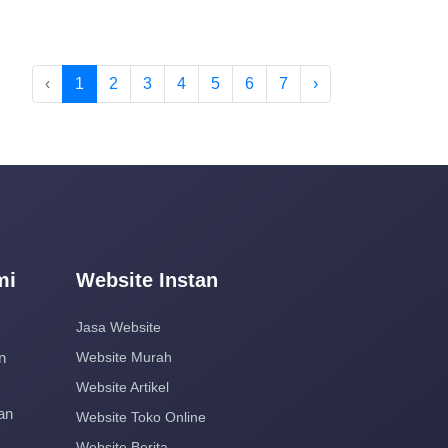
‹
1
2
3
4
5
6
7
›
mi
Website Instan
Jasa Website
n
Website Murah
Website Artikel
an
Website Toko Online
Website Berita