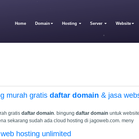
Home
Domain
Hosting
Server
Website
ing murah gratis
daftar domain
& jasa webs
rah gratis
daftar domain
. bingung
daftar domain
untuk website
ena sekarang sudah ada cloud hosting di jagoweb.com. meny
web hosting unlimited