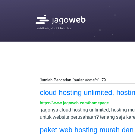
Web Hosting Murah & Berkualitas
Jumlah Pencarian
"daftar domain"
79
cloud hosting unlimited, host
https://www.jagoweb.com/homepage
jagonya cloud hosting unlimited, hosting mu
untuk website perusahaan? tenang saja kar
paket web hosting murah dan 