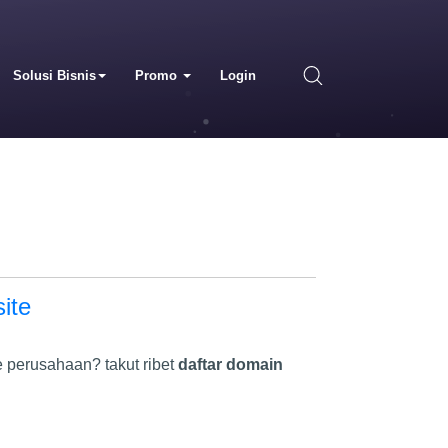
Solusi Bisnis
Promo
Login
ite
 perusahaan? takut ribet
daftar domain