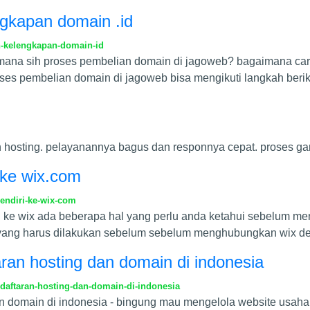
ngkapan domain .id
n-kelengkapan-domain-id
mana sih proses pembelian domain di jagoweb? bagaimana car
s pembelian domain di jagoweb bisa mengikuti langkah berik
 hosting. pelayanannya bagus dan responnya cepat. proses gam
i ke wix.com
sendiri-ke-wix-com
e wix ada beberapa hal yang perlu anda ketahui sebelum me
al yang harus dilakukan sebelum sebelum menghubungkan wix d
an hosting dan domain di indonesia
aftaran-hosting-dan-domain-di-indonesia
n domain di indonesia - bingung mau mengelola website usaha