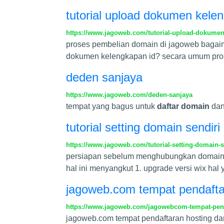
tutorial upload dokumen kele
https://www.jagoweb.com/tutorial-upload-dokume
proses pembelian domain di jagoweb bagai
dokumen kelengkapan id? secara umum prose
deden sanjaya
https://www.jagoweb.com/deden-sanjaya
tempat yang bagus untuk
daftar domain
dan
tutorial setting domain sendir
https://www.jagoweb.com/tutorial-setting-domain-
persiapan sebelum menghubungkan domain k
hal ini menyangkut 1. upgrade versi wix h
jagoweb.com tempat pendaftar
https://www.jagoweb.com/jagowebcom-tempat-pend
jagoweb.com tempat pendaftaran hosting da