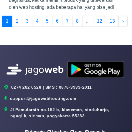
bagi anda. ketika memilih produk yang ditawarkan
oleh web hosting, ada beberapa hal yang bisa jadi
1
2
3
4
5
6
7
8
...
12
13
›
0274 282 0526 | SMS : 0878-3933-2011
support@jagowebhosting.com
Jl Pamularsih no.152 b, klaseman, sinduharjo,
ngaglik, sleman, yogyakarta 55283
domain
hosting
vps
website