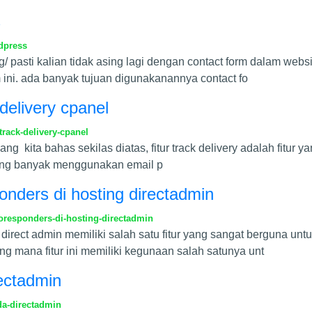
s
dpress
rg/ pasti kalian tidak asing lagi dengan contact form dalam we
 ini. ada banyak tujuan digunakanannya contact fo
delivery cpanel
rack-delivery-cpanel
i yang kita bahas sekilas diatas, fitur track delivery adalah fitur 
yang banyak menggunakan email p
nders di hosting directadmin
responders-di-hosting-directadmin
 direct admin memiliki salah satu fitur yang sangat berguna unt
ang mana fitur ini memiliki kegunaan salah satunya unt
rectadmin
da-directadmin