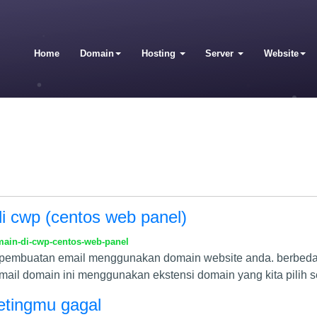
Home
Domain
Hosting
Server
Website
i cwp (centos web panel)
ain-di-cwp-centos-web-panel
h pembuatan email menggunakan domain website anda. berbeda
email domain ini menggunakan ekstensi domain yang kita pilih 
etingmu gagal