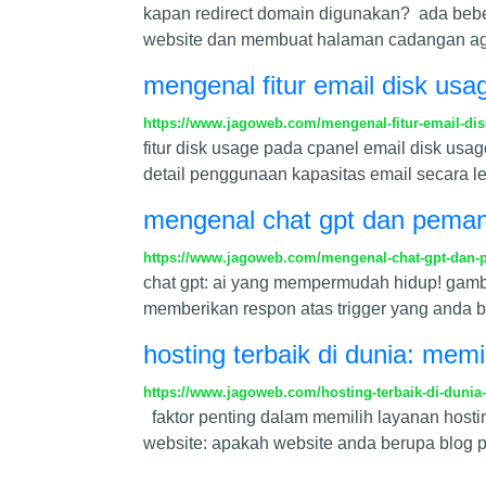
kapan redirect domain digunakan? ada beber
website dan membuat halaman cadangan aga
mengenal fitur email disk usa
https://www.jagoweb.com/mengenal-fitur-email-di
fitur disk usage pada cpanel email disk usag
detail penggunaan kapasitas email secara l
mengenal chat gpt dan pemanf
https://www.jagoweb.com/mengenal-chat-gpt-dan-p
chat gpt: ai yang mempermudah hidup! gamba
memberikan respon atas trigger yang anda be
hosting terbaik di dunia: memi
https://www.jagoweb.com/hosting-terbaik-di-dunia
faktor penting dalam memilih layanan hosti
website: apakah website anda berupa blog pe