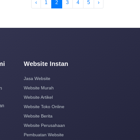
‹
1
2
3
4
5
›
mi
Website Instan
Jasa Website
n
Website Murah
Website Artikel
an
Website Toko Online
Website Berita
Website Perusahaan
Pembuatan Website