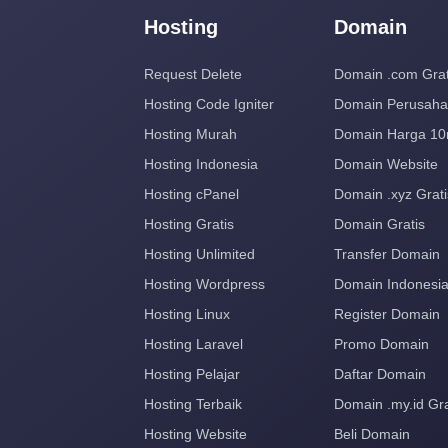
Hosting
Domain
Request Delete
Domain .com Grat
Hosting Code Igniter
Domain Perusah
Hosting Murah
Domain Harga 10
Hosting Indonesia
Domain Website
Hosting cPanel
Domain .xyz Grati
Hosting Gratis
Domain Gratis
Hosting Unlimited
Transfer Domain
Hosting Wordpress
Domain Indonesi
Hosting Linux
Register Domain
Hosting Laravel
Promo Domain
Hosting Pelajar
Daftar Domain
Hosting Terbaik
Domain .my.id Gra
Hosting Website
Beli Domain