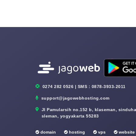
0274 282 0526 | SMS : 0878-3933-2011
support@jagowebhosting.com
Jl Pamularsih no.152 b, klaseman, sinduhar
sleman, yogyakarta 55283
domain
hosting
vps
website