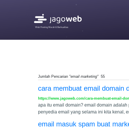
Web Hosting Murah & Berkualitas
Jumlah Pencarian
"email marketing"
55
cara membuat email domain d
https://www.jagoweb.com/cara-membuat-email-dom
apa itu email domain? email domain adala
penyedia email yang selama ini kita kenal, 
email masuk spam buat mark