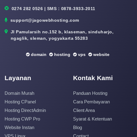
0274 282 0526 | SMS : 0878-3933-2011
support@jagowebhosting.com
Jl Pamularsih no.152 b, klaseman, sinduharjo,
ngaglik, sleman, yogyakarta 55283
domain
hosting
vps
website
Layanan
Kontak Kami
Domain Murah
Panduan Hosting
Hosting CPanel
Cara Pembayaran
Hosting DirectAdmin
Client Area
Hosting CWP Pro
Syarat & Ketentuan
Website Instan
Blog
VPS Linux
Contact