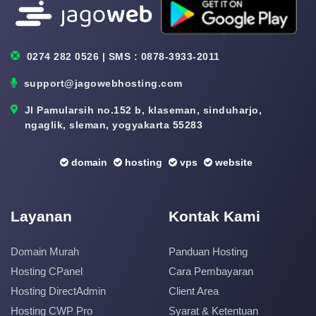
0274 282 0526 | SMS : 0878-3933-2011
support@jagowebhosting.com
Jl Pamularsih no.152 b, klaseman, sinduharjo,
ngaglik, sleman, yogyakarta 55283
domain
hosting
vps
website
Layanan
Kontak Kami
Domain Murah
Panduan Hosting
Hosting CPanel
Cara Pembayaran
Hosting DirectAdmin
Client Area
Hosting CWP Pro
Syarat & Ketentuan