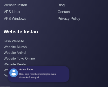
Website Instan
Blog
VPS Linux
Contact
VPS Windows
Privacy Policy
Website Instan
Jasa Website
Website Murah
Website Artikel
Website Toko Online
Website Berita
Adam Fajar
Website Perusahaan
Baru saja membeli hosting/domain
Pembuatan Website
simsmkn2be.my.id
‹
›