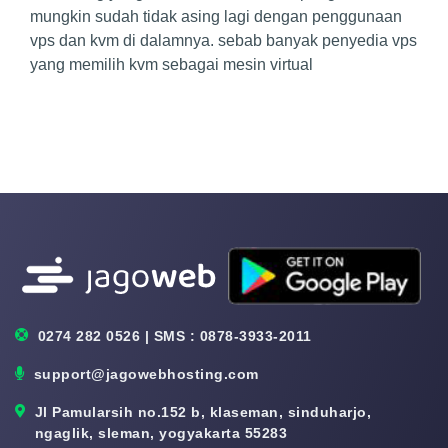
mungkin sudah tidak asing lagi dengan penggunaan
vps dan kvm di dalamnya. sebab banyak penyedia vps
yang memilih kvm sebagai mesin virtual
0274 282 0526 | SMS : 0878-3933-2011
support@jagowebhosting.com
Jl Pamularsih no.152 b, klaseman, sinduharjo,
ngaglik, sleman, yogyakarta 55283