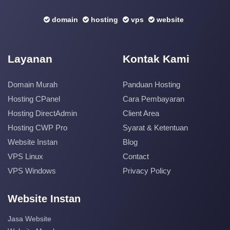
domain
hosting
vps
website
Layanan
Kontak Kami
Domain Murah
Panduan Hosting
Hosting CPanel
Cara Pembayaran
Hosting DirectAdmin
Client Area
Hosting CWP Pro
Syarat & Ketentuan
Website Instan
Blog
VPS Linux
Contact
VPS Windows
Privacy Policy
Website Instan
Jasa Website