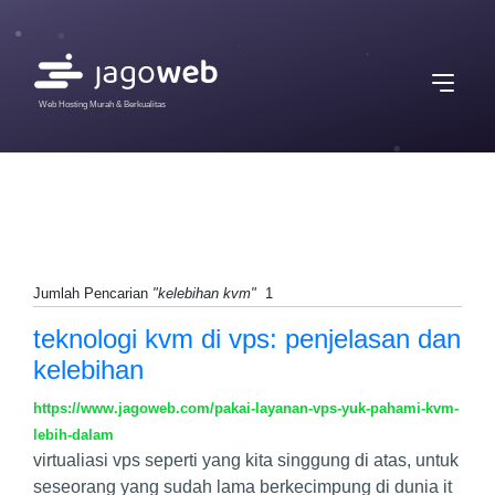
Web Hosting Murah & Berkualitas
Jumlah Pencarian
"kelebihan kvm"
1
teknologi kvm di vps: penjelasan dan
kelebihan
https://www.jagoweb.com/pakai-layanan-vps-yuk-pahami-kvm-
lebih-dalam
virtualiasi vps seperti yang kita singgung di atas, untuk
seseorang yang sudah lama berkecimpung di dunia it