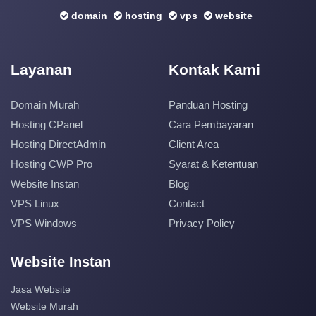
domain
hosting
vps
website
Layanan
Kontak Kami
Domain Murah
Panduan Hosting
Hosting CPanel
Cara Pembayaran
Hosting DirectAdmin
Client Area
Hosting CWP Pro
Syarat & Ketentuan
Website Instan
Blog
VPS Linux
Contact
VPS Windows
Privacy Policy
Website Instan
Jasa Website
Website Murah