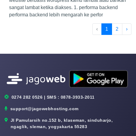
website berbasis wordpress kamu lambat atau bahkan
sangat lambat ketika diakses. 1. performa backend
performa backend lebih mengarah ke perfor
‹
1
2
›
0274 282 0526 | SMS : 0878-3933-2011
support@jagowebhosting.com
Jl Pamularsih no.152 b, klaseman, sinduharjo,
ngaglik, sleman, yogyakarta 55283