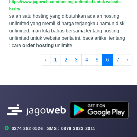
https://www.jagoweb.com/hosting-unlimited-untuk-website-
berita
salah satu hosting yang dibutuhkan adalah hosting
unlimited yang memiliki harga terjangkau namun disk
unlimited. mari kita bahas bersama tentang hosting
unlimited untuk website berita ini. baca artikel tentang
: cara
order hosting
unlimite
‹
1
2
3
4
5
6
7
›
0274 282 0526 | SMS : 0878-3933-2011