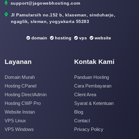
support@jagowebhosting.com
Jl Pamularsih no.152 b, klaseman, sinduharjo,
ngaglik, sleman, yogyakarta 55283
domain
hosting
vps
website
Layanan
Kontak Kami
Domain Murah
Panduan Hosting
Hosting CPanel
Cara Pembayaran
Hosting DirectAdmin
Client Area
Hosting CWP Pro
Syarat & Ketentuan
Website Instan
Blog
VPS Linux
Contact
VPS Windows
Privacy Policy