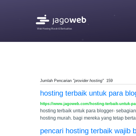
Web Hosting Murah & Berkualitas
Jumlah Pencarian
"provider hosting"
159
hosting terbaik untuk para blo
https://www.jagoweb.com/hosting-terbaik-untuk-pa
hosting terbaik untuk para blogger- sebagi
hosting murah. bagi mereka yang tetap bert
pencari hosting terbaik wajib b