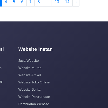
4
5
6
7
8
...
13
14
›
mi
Website Instan
Jasa Website
n
Website Murah
Website Artikel
an
Website Toko Online
Website Berita
Website Perusahaan
Pembuatan Website