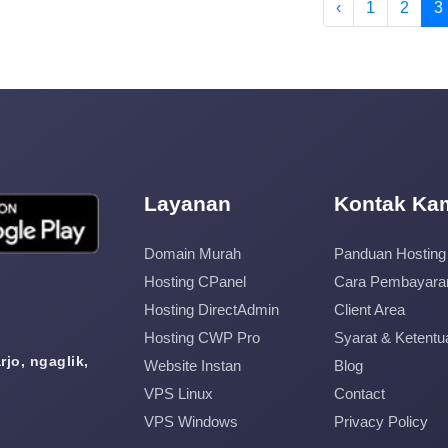
‹
1
2
3
Layanan
Kontak Ka
Domain Murah
Panduan Hosting
Hosting CPanel
Cara Pembayara
Hosting DirectAdmin
Client Area
Hosting CWP Pro
Syarat & Ketentu
jo, ngaglik,
Website Instan
Blog
VPS Linux
Contact
VPS Windows
Privacy Policy