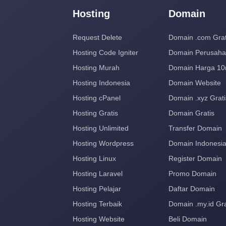
Hosting
Domain
Request Delete
Domain .com Grat
Hosting Code Igniter
Domain Perusah
Hosting Murah
Domain Harga 10
Hosting Indonesia
Domain Website
Hosting cPanel
Domain .xyz Grati
Hosting Gratis
Domain Gratis
Hosting Unlimited
Transfer Domain
Hosting Wordpress
Domain Indonesi
Hosting Linux
Register Domain
Hosting Laravel
Promo Domain
Hosting Pelajar
Daftar Domain
Hosting Terbaik
Domain .my.id Gra
Hosting Website
Beli Domain