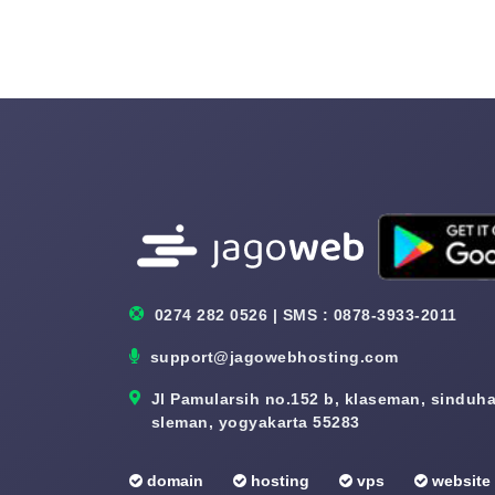
0274 282 0526 | SMS : 0878-3933-2011
support@jagowebhosting.com
Jl Pamularsih no.152 b, klaseman, sinduhar
sleman, yogyakarta 55283
domain
hosting
vps
website