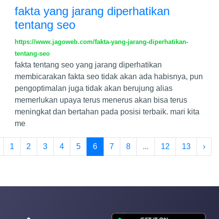
fakta yang jarang diperhatikan
tentang seo
https://www.jagoweb.com/fakta-yang-jarang-diperhatikan-
tentang-seo
fakta tentang seo yang jarang diperhatikan
membicarakan fakta seo tidak akan ada habisnya, pun
pengoptimalan juga tidak akan berujung alias
memerlukan upaya terus menerus akan bisa terus
meningkat dan bertahan pada posisi terbaik. mari kita
me
1
2
3
4
5
6
7
8
...
12
13
›