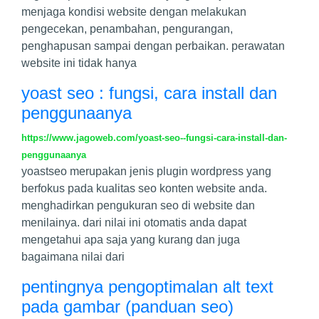
menjaga kondisi website dengan melakukan
pengecekan, penambahan, pengurangan,
penghapusan sampai dengan perbaikan. perawatan
website ini tidak hanya
yoast seo : fungsi, cara install dan
penggunaanya
https://www.jagoweb.com/yoast-seo--fungsi-cara-install-dan-
penggunaanya
yoastseo merupakan jenis plugin wordpress yang
berfokus pada kualitas seo konten website anda.
menghadirkan pengukuran seo di website dan
menilainya. dari nilai ini otomatis anda dapat
mengetahui apa saja yang kurang dan juga
bagaimana nilai dari
pentingnya pengoptimalan alt text
pada gambar (panduan seo)