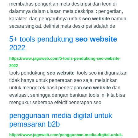
membahas pengertian meta deskripsi dan teori di
dalamnya dalam ulasan meta deskripsi : pengertian,
karakter dan pengaruhnya untuk
seo website
namun
secara singkat, definisi meta deskripsi adalah de
5+ tools pendukung
seo website
2022
https://www.jagoweb.com/5-tools-pendukung-seo-website-
2022
tools pendukung
seo website
tools seo ini digunakan
tidak hanya untuk penerapan seo saja, melainkan
untuk mengecek hasil penerapan
seo website
dan
evaluasi. sehingga dengan bantuan tools ini kita bisa
mengukur seberapa efektif penerapan seo
penggunaan media digital untuk
pemasaran b2b
https://www.jagoweb.com/penggunaan-media-digital-untuk-