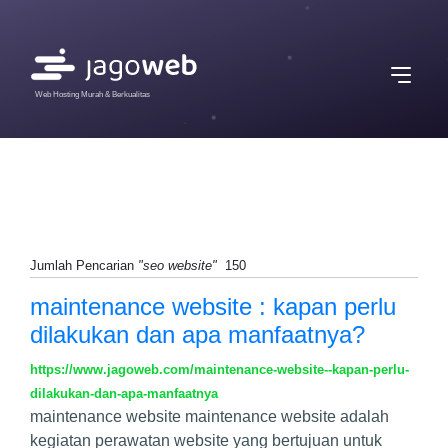
Web Hosting Murah & Berkualitas
Jumlah Pencarian
"seo website"
150
maintenance website : kapan perlu
dilakukan dan apa manfaatnya?
https://www.jagoweb.com/maintenance-website--kapan-perlu-
dilakukan-dan-apa-manfaatnya
maintenance website maintenance website adalah
kegiatan perawatan website yang bertujuan untuk