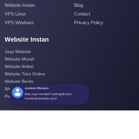
Website Instan
Blog
VPS Linux
Contact
VPS Windows
Privacy Policy
Website Instan
Jasa Website
Website Murah
Website Artikel
Website Toko Online
Website Berita
mulana Mulana
Website Perusahaan
Baru saja membeli hosting/domain
Pembuatan Website
bumdessukamaju.my.id
‹
›