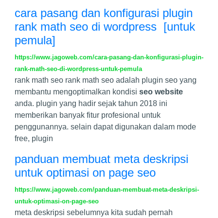
cara pasang dan konfigurasi plugin
rank math seo di wordpress [untuk
pemula]
https://www.jagoweb.com/cara-pasang-dan-konfigurasi-plugin-
rank-math-seo-di-wordpress-untuk-pemula
rank math seo rank math seo adalah plugin seo yang
membantu mengoptimalkan kondisi
seo website
anda. plugin yang hadir sejak tahun 2018 ini
memberikan banyak fitur profesional untuk
penggunannya. selain dapat digunakan dalam mode
free, plugin
panduan membuat meta deskripsi
untuk optimasi on page seo
https://www.jagoweb.com/panduan-membuat-meta-deskripsi-
untuk-optimasi-on-page-seo
meta deskripsi sebelumnya kita sudah pernah