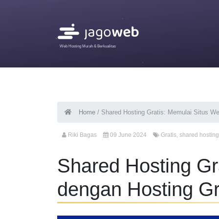
Web Hosting Murah & Berkualitas
Home
/
Shared Hosting Gratis: Memulai Situs We
Riki Bagas
09 June 2024
Gratis
,
shared hosting
Shared Hosting Gr
dengan Hosting Gr