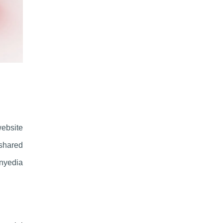
ebsite
shared
nyedia