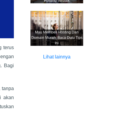
Hosting Terbaik
Mau Membeli Hosting Dan
Domain Murah, Baca Dulu Tips
Ini
g terus
dengan
Lihat lainnya
. Bagi
a tanpa
ni akan
tuskan