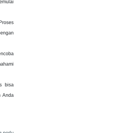
emulai
Proses
dengan
encoba
emahami
s bisa
h Anda
 perlu