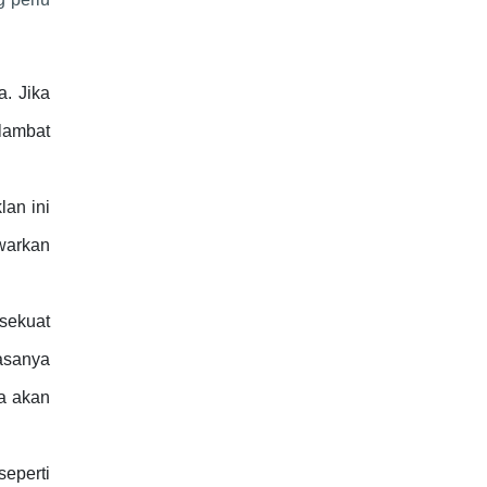
. Jika
 lambat
lan ini
warkan
sekuat
asanya
da akan
eperti