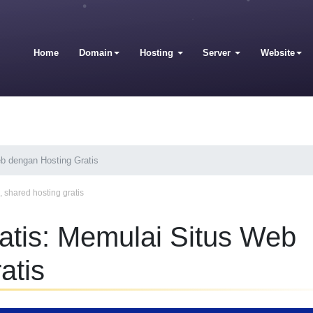
Home
Domain
Hosting
Server
Website
b dengan Hosting Gratis
,
shared hosting gratis
atis: Memulai Situs Web
atis