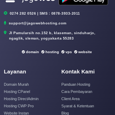
0274 282 0526 | SMS : 0878-3933-2011
support@jagowebhosting.com
Jl Pamularsih no.152 b, klaseman, sinduharjo,
ngaglik, sleman, yogyakarta 55283
domain
hosting
vps
website
Layanan
Kontak Kami
Domain Murah
Panduan Hosting
Hosting CPanel
Cara Pembayaran
Hosting DirectAdmin
Client Area
Hosting CWP Pro
Syarat & Ketentuan
Website Instan
Blog