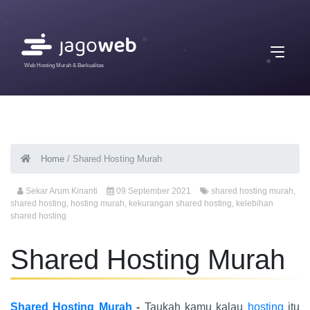
Web Hosting Murah & Berkualitas
Home
/
Shared Hosting Murah
Sekar Arum Kinanti
09 September 2021
shared hosting murah
,
shared hosting
,
hosting murah
,
kekurangan shared hosting
,
kelebihan
shared hosting
Shared Hosting Murah
Shared Hosting Murah
-
Taukah kamu kalau
hosting
itu