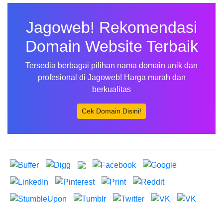
Jagoweb! Rekomendasi
Domain Website Terbaik
Tersedia berbagai pilihan nama domain unik dan
profesional di Jagoweb! Harga murah dan
berkualitas
Cek Domain Disini!