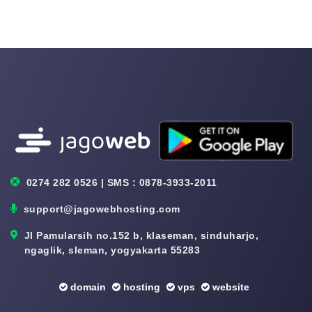
0274 282 0526 | SMS : 0878-3933-2011
support@jagowebhosting.com
Jl Pamularsih no.152 b, klaseman, sinduharjo,
ngaglik, sleman, yogyakarta 55283
domain
hosting
vps
website