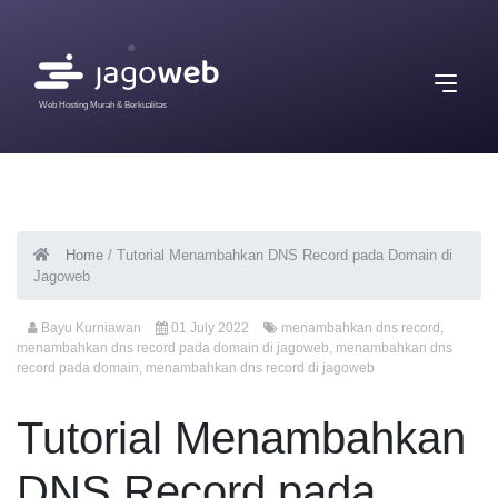
Web Hosting Murah & Berkualitas
Home
/
Tutorial Menambahkan DNS Record pada Domain di
Jagoweb
Bayu Kurniawan
01 July 2022
menambahkan dns record
,
menambahkan dns record pada domain di jagoweb
,
menambahkan dns
record pada domain
,
menambahkan dns record di jagoweb
Tutorial Menambahkan
DNS Record pada