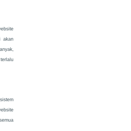
website
i akan
anyak,
terlalu
 sistem
ebsite
 semua