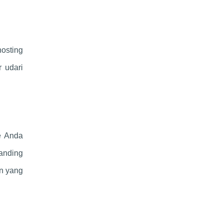
osting
r udari
e Anda
anding
n yang