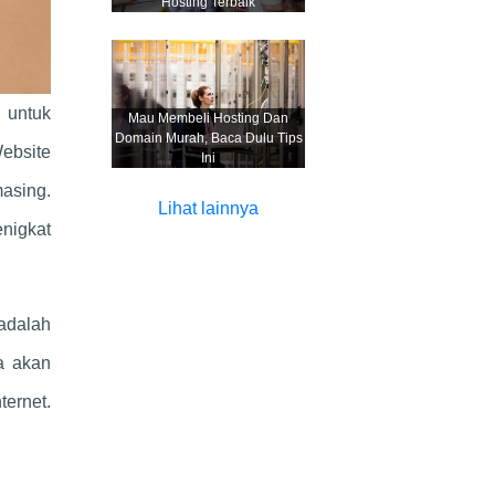
Hosting Terbaik
 untuk
Mau Membeli Hosting Dan
Domain Murah, Baca Dulu Tips
ebsite
Ini
asing.
Lihat lainnya
nigkat
adalah
a akan
ternet.