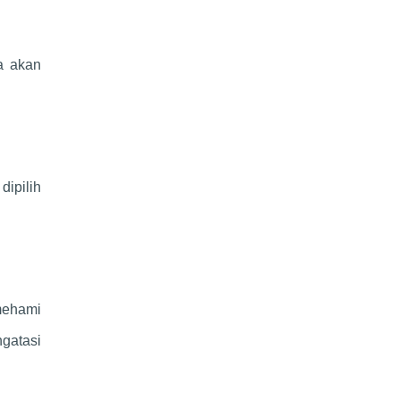
a akan
ipilih
mehami
gatasi