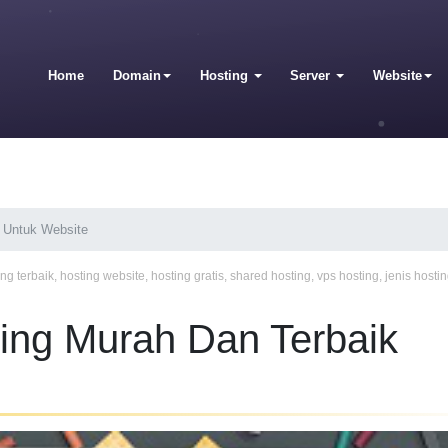
Home
Domain
Hosting
Server
Website
 Untuk Website
ing terbaik
,
hosting website
,
hosting gratis
,
shared hosting
,
vps hosting
,
jenis hosti
ing Murah Dan Terbaik