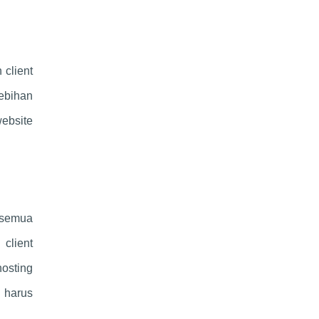
 client
lebihan
ebsite
 semua
client
hosting
i harus