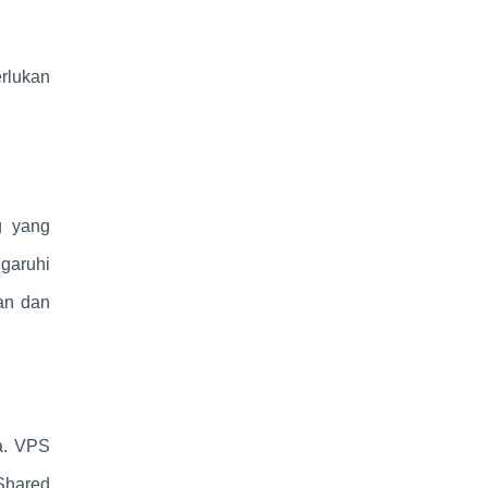
rlukan
g yang
garuhi
ran dan
da. VPS
 Shared