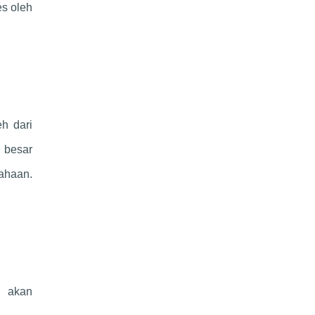
es oleh
h dari
h besar
sahaan.
a akan