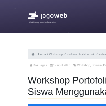
Web Hosting Murah & Berkualitas
Home
/
Workshop Portofolio Digital untuk Prest
Riki Bagas
17 April 2026
Workshop
,
Domain
,
Di
Workshop Portofoli
Siswa Menggunaka