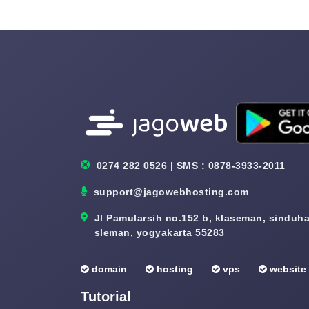
0274 282 0526 | SMS : 0878-3933-2011
support@jagowebhosting.com
Jl Pamularsih no.152 b, klaseman, sinduhar
sleman, yogyakarta 55283
domain
hosting
vps
website
Tutorial