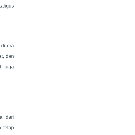
kaligus
 di era
at, dan
d juga
ai dari
 tetap