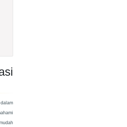
asi
 dalam
emahami
n mudah