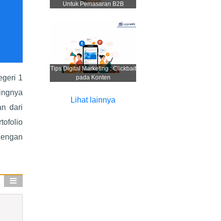
Untuk Pemasaran B2B
Tips Digital Marketing : Clickbait
egeri 1
pada Konten
ingnya
Lihat lainnya
an dari
ofolio
dengan