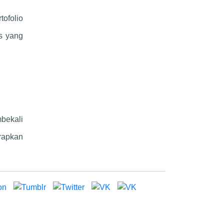
tofolio
as yang
mbekali
rapkan