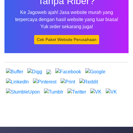
Tanpa Riber?
Ke Jagoweb ajah! Jasa website murah yang
terpercaya dengan hasil website yang luar biasa!
Yuk order sekarang juga!
Cek Paket Website Perusahaan