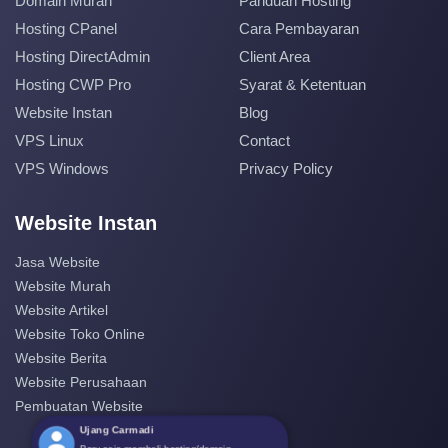
Domain Murah
Panduan Hosting
Hosting CPanel
Cara Pembayaran
Hosting DirectAdmin
Client Area
Hosting CWP Pro
Syarat & Ketentuan
Website Instan
Blog
VPS Linux
Contact
VPS Windows
Privacy Policy
Website Instan
Jasa Website
Website Murah
Website Artikel
Website Toko Online
Website Berita
Website Perusahaan
Pembuatan Website
Ujang Carmadi