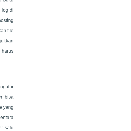
 log di
hosting
an file
njukkan
 harus
engatur
r bisa
de yang
mentara
er satu