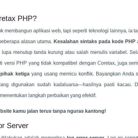
oretax PHP?
membangun aplikasi web, tapi seperti teknologi lainnya, ia ta
a beberapa alasan utama.
Kesalahan sintaks pada kode PHP
a menutup tanda kurung atau salah menulis variabel. Selai
rti versi PHP yang tidak kompatibel dengan Coretax, juga seri
 pihak ketiga
yang usang memicu konflik. Bayangkan Anda 
ang digunakan sudah kadaluarsa—hasilnya pasti kacau. 
menentukan langkah perbaikan yang efektif.
bsite kamu jalan terus tanpa nguras kantong!
or Server
 dilakukan adalah memeriksa
log error server
. Log ini seper