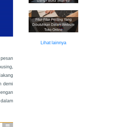
Uang? Buka Situs Ini!
Fitur-Fitur Penting Yang
Dibutuhkan Dalam Website
Toko Online
Lihat lainnya
 pesan
pusing,
elakang
h demi
 Dengan
 dalam