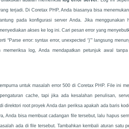
yang terjadi. Di Coretax PHP, Anda biasanya bisa menemukan
tergantung pada konfigurasi server Anda. Jika menggunakan 
enyediakan akses ke log ini. Cari pesan error yang menyebutk
erti “Parse error: syntax error, unexpected ‘}’” langsung menu
n memeriksa log, Anda mendapatkan petunjuk awal tanpa
sempurna untuk masalah error 500 di Coretax PHP. File ini m
pengaturan cache, tapi jika ada kesalahan penulisan, serve
di direktori root proyek Anda dan periksa apakah ada baris ko
ya, Anda bisa membuat cadangan file tersebut, lalu hapus se
masalah ada di file tersebut. Tambahkan kembali aturan satu p