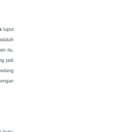
k luput
adalah
n itu,
ng jadi
sedang
Dengan
ti buku