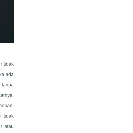
r tidak
ika ada
k tanpa
arnya.
 beban.
 tidak
r atau