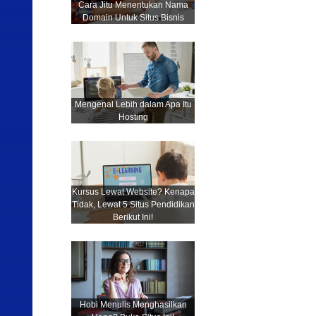
Cara Jitu Menentukan Nama
Domain Untuk Situs Bisnis
Mengenal Lebih dalam Apa Itu
Hosting
Kursus Lewat Website? Kenapa
Tidak, Lewat 5 Situs Pendidikan
Berikut Ini!
Hobi Menulis Menghasilkan