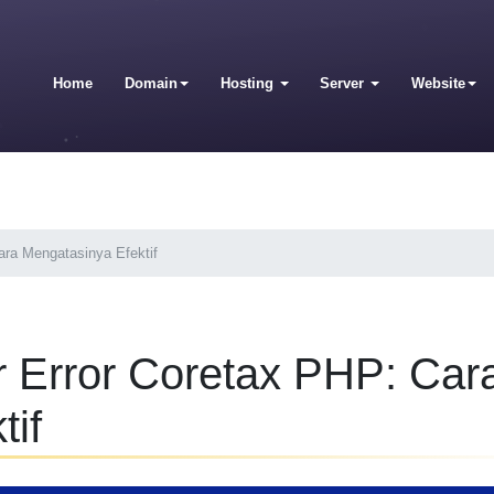
Home
Domain
Hosting
Server
Website
ara Mengatasinya Efektif
r Error Coretax PHP: Car
tif