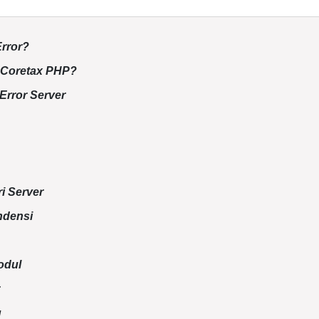
Error?
i Coretax PHP?
Error Server
i Server
ndensi
odul
g