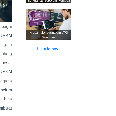
Berkualitas Sebelum Membeli
ebagai
Alasan Menggunakan VPS
. UMKM
Windows
negara
Lihat lainnya
 gulung
 besar
k UMKM
ngguna
 belum
ya bisa
mbuat