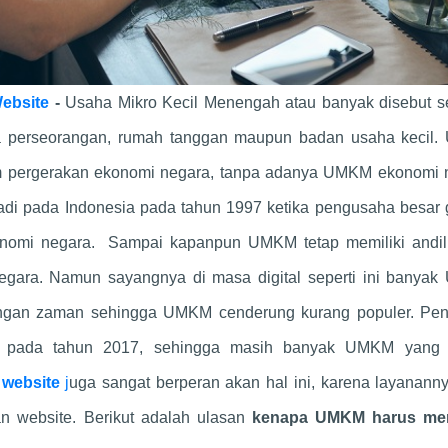
ebsite
-
Usaha Mikro Kecil Menengah atau banyak disebut s
a perseorangan, rumah tanggan maupun badan usaha kecil
am pergerakan ekonomi negara, tanpa adanya UMKM ekonomi 
rjadi pada Indonesia pada tahun 1997 ketika pengusaha besar
onomi negara. Sampai kapanpun UMKM tetap memiliki andil
egara. Namun sayangnya di masa digital seperti ini banya
angan zaman sehingga UMKM cenderung kurang populer. Pe
 pada tahun 2017, sehingga masih banyak UMKM yang
 website
j
uga sangat berperan akan hal ini, karena layanann
 website. Berikut adalah ulasan
kenapa UMKM harus me