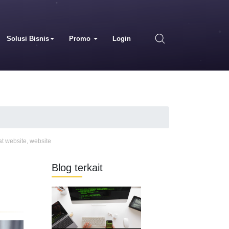
Solusi Bisnis
Promo
Login
t website
,
website
Blog terkait