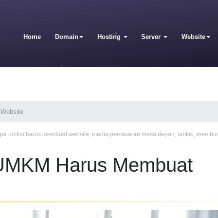
Home
Domain
Hosting
Server
Website
Website
apa umkm harus membuat website
,
media pemasaran masa depan
,
umkm
,
membua
 UMKM Harus Membuat