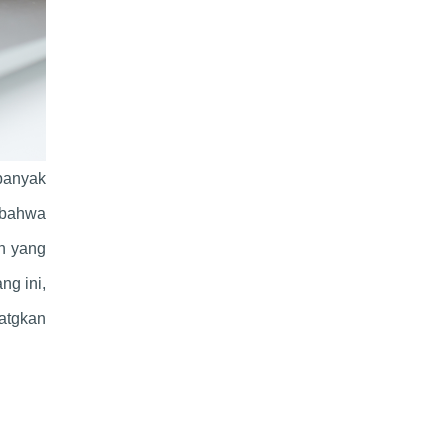
banyak
 bahwa
an yang
ng ini,
atgkan