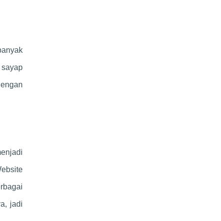
banyak
 sayap
 dengan
menjadi
ebsite
rbagai
a, jadi