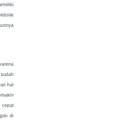
miliki
ebsite
susnya
karena
 sudah
ari hal
emakin
n cepat
gan di