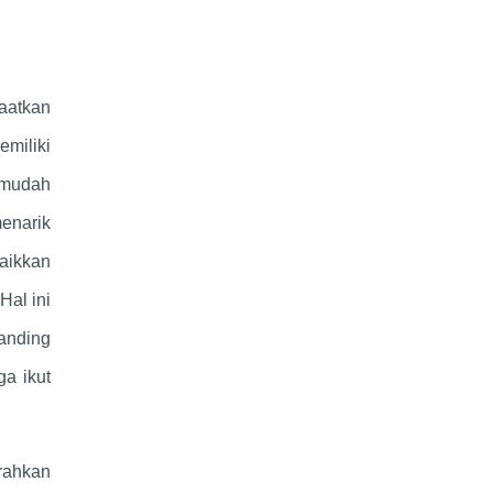
aatkan
miliki
 mudah
enarik
aikkan
Hal ini
anding
ga ikut
rahkan