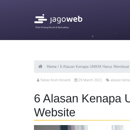
Web Hosting Murah & Berkualitas
Home
/
6 Alasan Kenapa UMKM Harus Membuat 
Sekar Arum Kinanti
29 March 2021
alasan ken
6 Alasan Kenapa
Website