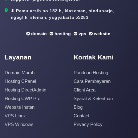
Jl Pamularsih no.152 b, klaseman, sinduharjo,
ngaglik, sleman, yogyakarta 55283
domain
hosting
vps
website
Layanan
Kontak Kami
Domain Murah
Panduan Hosting
Hosting CPanel
Cara Pembayaran
Hosting DirectAdmin
Client Area
Hosting CWP Pro
Syarat & Ketentuan
Website Instan
Blog
VPS Linux
Contact
VPS Windows
Privacy Policy