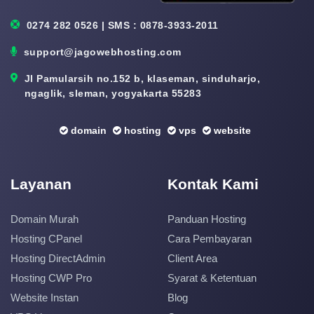
0274 282 0526 | SMS : 0878-3933-2011
support@jagowebhosting.com
Jl Pamularsih no.152 b, klaseman, sinduharjo,
ngaglik, sleman, yogyakarta 55283
domain
hosting
vps
website
Layanan
Kontak Kami
Domain Murah
Panduan Hosting
Hosting CPanel
Cara Pembayaran
Hosting DirectAdmin
Client Area
Hosting CWP Pro
Syarat & Ketentuan
Website Instan
Blog