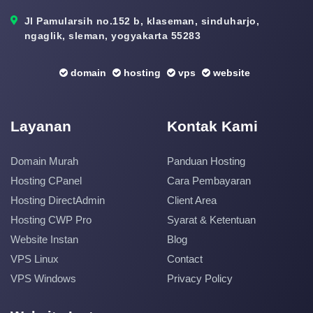
Jl Pamularsih no.152 b, klaseman, sinduharjo,
ngaglik, sleman, yogyakarta 55283
domain
hosting
vps
website
Layanan
Kontak Kami
Domain Murah
Panduan Hosting
Hosting CPanel
Cara Pembayaran
Hosting DirectAdmin
Client Area
Hosting CWP Pro
Syarat & Ketentuan
Website Instan
Blog
VPS Linux
Contact
VPS Windows
Privacy Policy