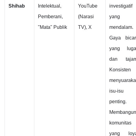
Shihab
Intelektual,
YouTube
investigatif
Pemberani,
(Narasi
yang
"Mata" Publik
TV), X
mendalam.
Gaya bica
yang luga
dan tajam
Konsisten
menyuarak
isu-isu
penting.
Membangu
komunitas
yang loya