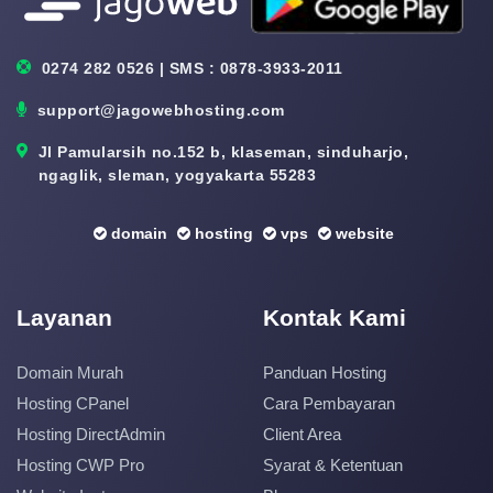
0274 282 0526 | SMS : 0878-3933-2011
support@jagowebhosting.com
Jl Pamularsih no.152 b, klaseman, sinduharjo,
ngaglik, sleman, yogyakarta 55283
domain
hosting
vps
website
Layanan
Kontak Kami
Domain Murah
Panduan Hosting
Hosting CPanel
Cara Pembayaran
Hosting DirectAdmin
Client Area
Hosting CWP Pro
Syarat & Ketentuan