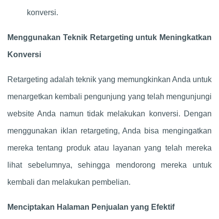
konversi.
Menggunakan Teknik Retargeting untuk Meningkatkan
Konversi
Retargeting adalah teknik yang memungkinkan Anda untuk
menargetkan kembali pengunjung yang telah mengunjungi
website Anda namun tidak melakukan konversi. Dengan
menggunakan iklan retargeting, Anda bisa mengingatkan
mereka tentang produk atau layanan yang telah mereka
lihat sebelumnya, sehingga mendorong mereka untuk
kembali dan melakukan pembelian.
Menciptakan Halaman Penjualan yang Efektif