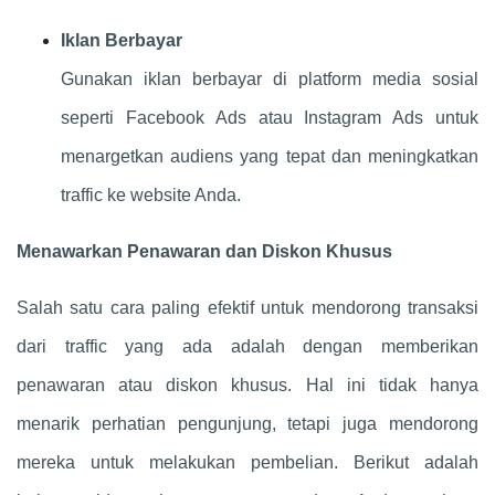
Iklan Berbayar
Gunakan iklan berbayar di platform media sosial
seperti Facebook Ads atau Instagram Ads untuk
menargetkan audiens yang tepat dan meningkatkan
traffic ke website Anda.
Menawarkan Penawaran dan Diskon Khusus
Salah satu cara paling efektif untuk mendorong transaksi
dari traffic yang ada adalah dengan memberikan
penawaran atau diskon khusus. Hal ini tidak hanya
menarik perhatian pengunjung, tetapi juga mendorong
mereka untuk melakukan pembelian. Berikut adalah