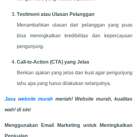
Testimoni atau Ulasan Pelanggan
Menambahkan ulasan dari pelanggan yang puas
bisa meningkatkan kredibilitas dan kepercayaan
pengunjung.
Call-to-Action (CTA) yang Jelas
Berikan ajakan yang jelas dan kuat agar pengunjung
tahu apa yang harus dilakukan selanjutnya.
Jasa website murah
meriah! Website murah, kualitas
wah! di sini
Menggunakan Email Marketing untuk Meningkatkan
Penjualan