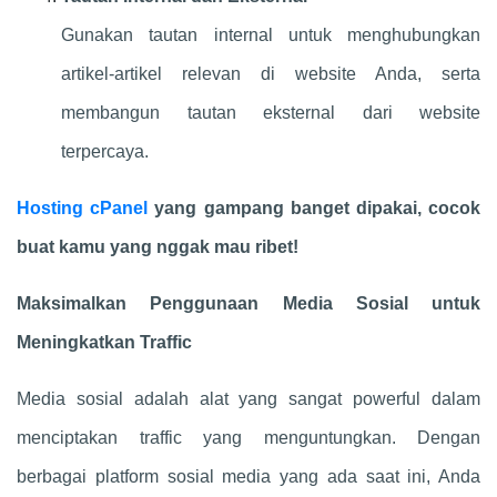
Gunakan tautan internal untuk menghubungkan
artikel-artikel relevan di website Anda, serta
membangun tautan eksternal dari website
terpercaya.
Hosting cPanel
yang gampang banget dipakai, cocok
buat kamu yang nggak mau ribet!
Maksimalkan Penggunaan Media Sosial untuk
Meningkatkan Traffic
Media sosial adalah alat yang sangat powerful dalam
menciptakan traffic yang menguntungkan. Dengan
berbagai platform sosial media yang ada saat ini, Anda