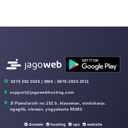
0274 282 0526 | SMS : 0878-3933-2011
support@jagowebhosting.com
Jl Pamularsih no.152 b, klaseman, sinduharjo,
ngaglik, sleman, yogyakarta 55283
domain
hosting
vps
website