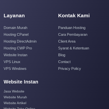
Layanan
Kontak Kami
Domain Murah
Panduan Hosting
Hosting CPanel
Cara Pembayaran
Hosting DirectAdmin
Client Area
Hosting CWP Pro
Syarat & Ketentuan
Website Instan
Blog
VPS Linux
Contact
VPS Windows
Privacy Policy
Website Instan
Jasa Website
Website Murah
Website Artikel
Website Toko Online