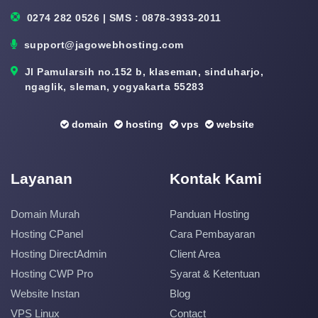
0274 282 0526 | SMS : 0878-3933-2011
support@jagowebhosting.com
Jl Pamularsih no.152 b, klaseman, sinduharjo,
ngaglik, sleman, yogyakarta 55283
domain
hosting
vps
website
Layanan
Kontak Kami
Domain Murah
Panduan Hosting
Hosting CPanel
Cara Pembayaran
Hosting DirectAdmin
Client Area
Hosting CWP Pro
Syarat & Ketentuan
Website Instan
Blog
VPS Linux
Contact