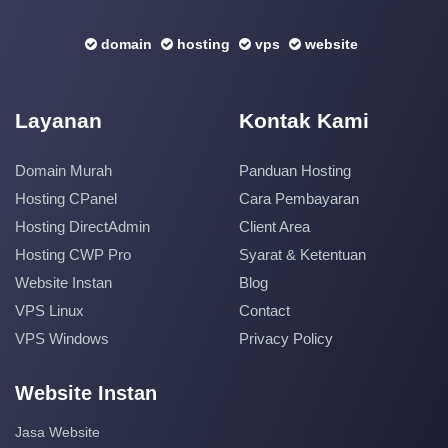
domain
hosting
vps
website
Layanan
Kontak Kami
Domain Murah
Panduan Hosting
Hosting CPanel
Cara Pembayaran
Hosting DirectAdmin
Client Area
Hosting CWP Pro
Syarat & Ketentuan
Website Instan
Blog
VPS Linux
Contact
VPS Windows
Privacy Policy
Website Instan
Jasa Website