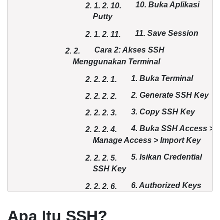
10. Buka Aplikasi
2. 1.
2.
10.
Putty
11. Save Session
2. 1.
2.
11.
Cara 2: Akses SSH
2.
2.
Menggunakan Terminal
1. Buka Terminal
2. 2.
2.
1.
2. Generate SSH Key
2. 2.
2.
2.
3. Copy SSH Key
2. 2.
2.
3.
4. Buka SSH Access >
2. 2.
2.
4.
Manage Access > Import Key
5. Isikan Credential
2. 2.
2.
5.
SSH Key
6. Authorized Keys
2. 2.
2.
6.
7. Buka Terminal dan
2. 2.
2.
7.
Apa Itu SSH?
Open Koneksi SSH