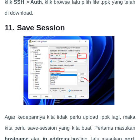
klik
SSH > Auth
, klik browse lalu pilih file .ppk yang telah
di download.
11. Save Session
Agar kedepannya kita tidak perlu upload .ppk lagi, maka
kita perlu save-session yang kita buat. Pertama masukan
hostname
atau
ip address
hosting, lalu masukan
port
,