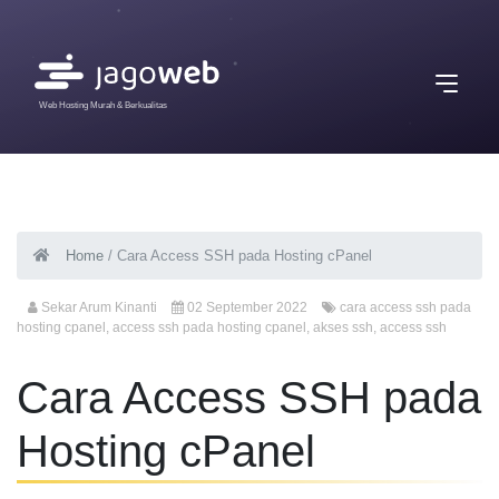
Web Hosting Murah & Berkualitas
Home
/
Cara Access SSH pada Hosting cPanel
Sekar Arum Kinanti
02 September 2022
cara access ssh pada
hosting cpanel
,
access ssh pada hosting cpanel
,
akses ssh
,
access ssh
Cara Access SSH pada
Hosting cPanel