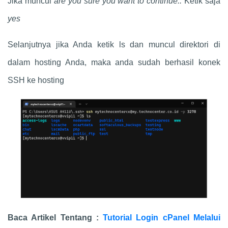
Jika muncul
are you sure you want to continue..
Ketik saja
yes
Selanjutnya jika Anda ketik ls dan muncul direktori di
dalam hosting Anda, maka anda sudah berhasil konek
SSH ke hosting
Ujang Carmadi
Baru saja membeli hosting/domain
harismadewi.com
Baca Artikel Tentang :
Tutorial Login cPanel Melalui