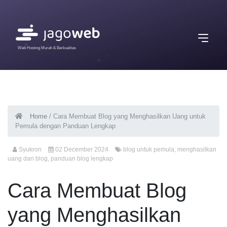
Web Hosting Murah & Berkualitas
Home
/
Cara Membuat Blog yang Menghasilkan Uang untuk
Pemula dengan Panduan Lengkap
Syukron
02 December 2024
blog untuk pemula
,
menghasilkan
uang dari blog
,
panduan blog lengkap
Cara Membuat Blog
yang Menghasilkan