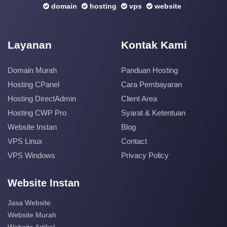
domain
hosting
vps
website
Layanan
Kontak Kami
Domain Murah
Panduan Hosting
Hosting CPanel
Cara Pembayaran
Hosting DirectAdmin
Client Area
Hosting CWP Pro
Syarat & Ketentuan
Website Instan
Blog
VPS Linux
Contact
VPS Windows
Privacy Policy
Website Instan
Jasa Website
Website Murah