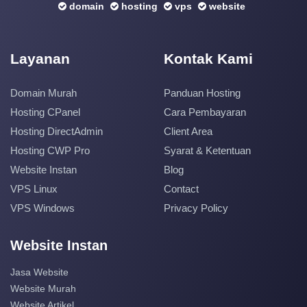
domain
hosting
vps
website
Layanan
Kontak Kami
Domain Murah
Panduan Hosting
Hosting CPanel
Cara Pembayaran
Hosting DirectAdmin
Client Area
Hosting CWP Pro
Syarat & Ketentuan
Website Instan
Blog
VPS Linux
Contact
VPS Windows
Privacy Policy
Website Instan
Jasa Website
Website Murah
Website Artikel